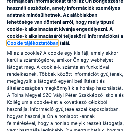
formájában információkat tárol az Ön böngészésre
(Szakmajegyzék) rögzítettek), másik halmazát – a
használt eszközén, amely információk személyes
Programkövetelmények alapján, szakképző
adatnak minősülhetnek. Az alábbiakban
intézmény és felnőttképző által egyaránt
lehetősége van dönteni arról, hogy mely típusú
szervezhető, jellemzően rövidebb időtartamú,
cookie-k alkalmazását kívánja engedélyezni. A
valamely szakmára ráépülő vagy egyéb speciális
cookie-k alkalmazásáról teljeskörű információkat a
tartalmú szakmai képzés keretében
Cookie tájékoztatóban
talál.
megszerezhető – szakképesítések alkotják.
Mi az a cookie? A cookie egy kis fájl, amely akkor
A szakmai képzés befejezése után a képzésben
kerül a számítógépre, amikor Ön egy webhelyet
részt vevő akkreditált vizsgaközpontban képesítő
látogat meg. A cookie-k számtalan funkcióval
vizsgát tehet.
rendelkeznek. Többek között információt gyűjtenek,
A sikeres képesítő vizsga eredményeként kiállított
megjegyzik a látogató egyéni beállításait és
képesítő bizonyítvány államilag elismert, önálló
általánosságban megkönnyítik a honlap használatát.
végzettségi szintet nem biztosító szakképesítést
A Tolna Megyei SZC Vályi Péter Szakképző Iskola és
tanúsít.
Kollégium a cookie-kat a következő célokból
használja: információ gyűjtése azzal kapcsolatban,
Ingyenes képzéseinken az első képesítő vizsga
hogyan használja Ön a honlapot -annak
letételéig térítésmentesen tanulhatnak azok, akik
felmérésével, hogy a honlap melyik részeit látogatja,
még nem rendelkeznek az új szakképzési
vagy használja leginkább, így megtudhatjuk, hogyan
rendszerben szerzett szakképesítéssel.