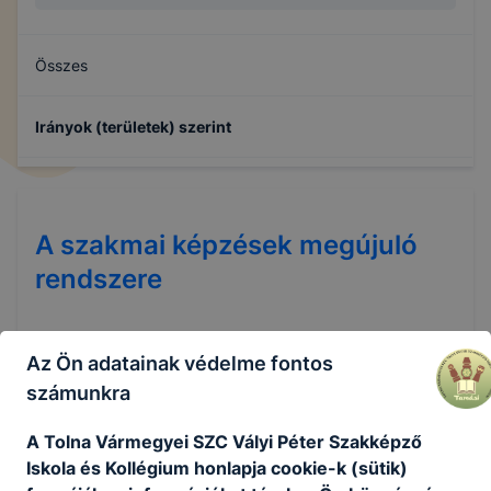
Összes
Irányok (területek) szerint
A szakmai képzések megújuló
rendszere
Az Ön adatainak védelme fontos
A megújult szakképzés rendszerében az új
számunkra
képzési szerkezet egyik ágát a kizárólag
szakképző intézmény által szervezhető szakmai
A Tolna Vármegyei SZC Vályi Péter Szakképző
oktatás keretében elsajátítható szakmák (melyek
Iskola és Kollégium honlapja cookie-k (sütik)
szintje, képzési ideje jogszabályban