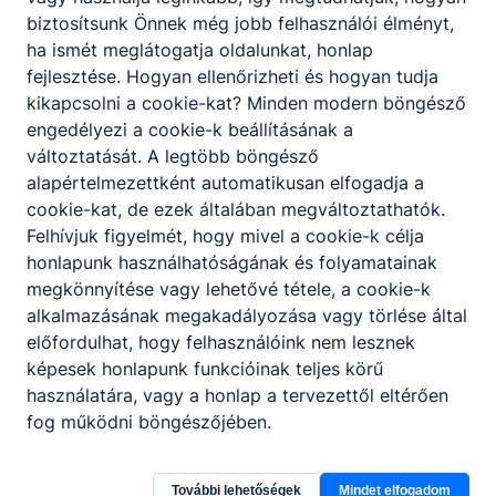
biztosítsunk Önnek még jobb felhasználói élményt,
A szakképző intézmény szakmai programjában
ha ismét meglátogatja oldalunkat, honlap
meghatározottak szerint, az intézmény
fejlesztése. Hogyan ellenőrizheti és hogyan tudja
igazgatójának döntése alapján lehetőség van a
kikapcsolni a cookie-kat? Minden modern böngésző
korábbi tanulmányok, megszerzett ismeretek és
engedélyezi a cookie-k beállításának a
gyakorlat beszámítására, és ezáltal a képzési idő
változtatását. A legtöbb böngésző
rövidítésére.
alapértelmezettként automatikusan elfogadja a
cookie-kat, de ezek általában megváltoztathatók.
Felhívjuk figyelmét, hogy mivel a cookie-k célja
honlapunk használhatóságának és folyamatainak
megkönnyítése vagy lehetővé tétele, a cookie-k
alkalmazásának megakadályozása vagy törlése által
előfordulhat, hogy felhasználóink nem lesznek
képesek honlapunk funkcióinak teljes körű
Partnereink
használatára, vagy a honlap a tervezettől eltérően
fog működni böngészőjében.
További lehetőségek
Mindet elfogadom