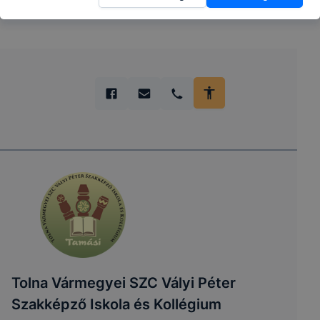
Tolna Vármegyei SZC Vályi Péter
Szakképző Iskola és Kollégium