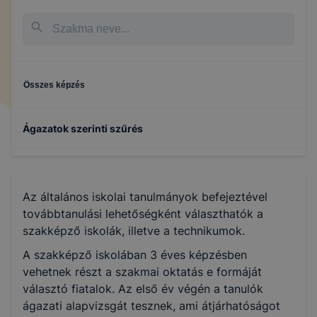
Összes képzés
Ágazatok szerinti szűrés
Gépészet
Az általános iskolai tanulmányok befejeztével
Építőipar
továbbtanulási lehetőségként választhatók a
szakképző iskolák, illetve a technikumok.
Informatika és távközlés
A szakképző iskolában 3 éves képzésben
vehetnek részt a szakmai oktatás e formáját
választó fiatalok. Az első év végén a tanulók
Kereskedelem
ágazati alapvizsgát tesznek, ami átjárhatóságot