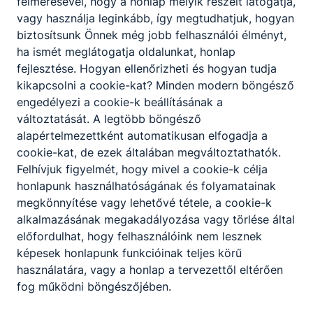
felmérésével, hogy a honlap melyik részeit látogatja,
vagy használja leginkább, így megtudhatjuk, hogyan
biztosítsunk Önnek még jobb felhasználói élményt,
ha ismét meglátogatja oldalunkat, honlap
fejlesztése. Hogyan ellenőrizheti és hogyan tudja
kikapcsolni a cookie-kat? Minden modern böngésző
engedélyezi a cookie-k beállításának a
változtatását. A legtöbb böngésző
alapértelmezettként automatikusan elfogadja a
Festő, mázoló, tapétázó
cookie-kat, de ezek általában megváltoztathatók.
Építőipar
Felhívjuk figyelmét, hogy mivel a cookie-k célja
honlapunk használhatóságának és folyamatainak
megkönnyítése vagy lehetővé tétele, a cookie-k
Tovább
alkalmazásának megakadályozása vagy törlése által
előfordulhat, hogy felhasználóink nem lesznek
képesek honlapunk funkcióinak teljes körű
használatára, vagy a honlap a tervezettől eltérően
fog működni böngészőjében.