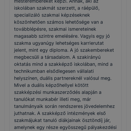
mesterembereket képzi. Annak, aki az
iskolában szakmát szerzett, a ráépülő,
specializáló szakmai képzéseknek
köszönhetően számos lehetősége van a
továbblépésre, szakmai ismereteinek
magasabb szintre emelésére. Vagyis egy jó
szakma ugyanúgy lehetséges karrierutat
jelent, mint egy diploma. A jó szakembereket
megbecsüli a társadalom. A szakirányú
oktatás mind a szakképző iskolában, mind a
technikumban elsődlegesen vállalati
helyszínen, duális partnereknél valósul meg.
Mivel a duális képzőhellyel kötött
szakképzési munkaszerződés alapján a
tanulókat munkabér illeti meg, már
tanulmányaik során rendszeres jövedelemhez
juthatnak. A szakképző intézmények első
szakmájukat tanuló diákjainak ösztöndíj jár,
amelynek egy része egyösszegű pályakezdési