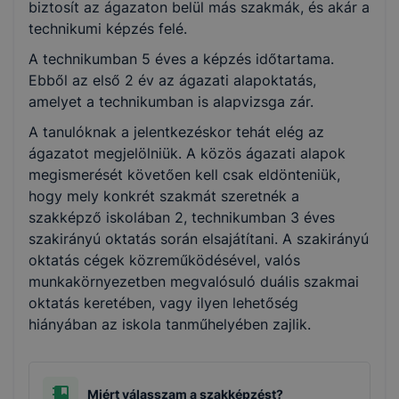
biztosít az ágazaton belül más szakmák, és akár a
Turizmus-vendéglátás
technikumi képzés felé.
A technikumban 5 éves a képzés időtartama.
Ebből az első 2 év az ágazati alapoktatás,
amelyet a technikumban is alapvizsga zár.
A tanulóknak a jelentkezéskor tehát elég az
ágazatot megjelölniük. A közös ágazati alapok
megismerését követően kell csak eldönteniük,
hogy mely konkrét szakmát szeretnék a
szakképző iskolában 2, technikumban 3 éves
szakirányú oktatás során elsajátítani. A szakirányú
oktatás cégek közreműködésével, valós
munkakörnyezetben megvalósuló duális szakmai
oktatás keretében, vagy ilyen lehetőség
hiányában az iskola tanműhelyében zajlik.
Miért válasszam a szakképzést?