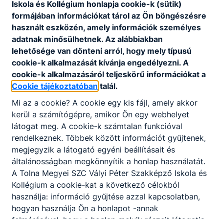
Iskola és Kollégium honlapja cookie-k (sütik)
követően egyenes úton, már megszerzett
formájában információkat tárol az Ön böngészésre
kreditekkel juthatnak be az adott egyetem
használt eszközén, amely információk személyes
szakirányú képzésébe.
adatnak minősülhetnek. Az alábbiakban
lehetősége van dönteni arról, hogy mely típusú
cookie-k alkalmazását kívánja engedélyezni. A
Szakmák
cookie-k alkalmazásáról teljeskörű információkat a
Cookie tájékoztatóban
talál.
Mi az a cookie? A cookie egy kis fájl, amely akkor
kerül a számítógépre, amikor Ön egy webhelyet
látogat meg. A cookie-k számtalan funkcióval
rendelkeznek. Többek között információt gyűjtenek,
megjegyzik a látogató egyéni beállításait és
általánosságban megkönnyítik a honlap használatát.
Épület- és szerkezetlakatos
A Tolna Megyei SZC Vályi Péter Szakképző Iskola és
Kollégium a cookie-kat a következő célokból
Gépészet
használja: információ gyűjtése azzal kapcsolatban,
hogyan használja Ön a honlapot -annak
Tovább