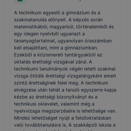
A technikum egyesíti a gimnázium és a
szakmatanulás előnyeit. A képzés során
matematikából, magyarból, történelemből és
egy idegen nyelvből ugyanazt a
tananyagtartalmat, ugyanolyan óraszámban
kell elsajátítani, mint a gimnáziumban.
Ezekből a közismereti tantárgyakból az
oktatás érettségi vizsgával zárul. A
technikumi tanulmányok végén letett szakmai
vizsga ötödik érettségi vizsgatárgyként emelt
szintű érettséginek felel meg. A technikum
elvégzése után tehát a tanuló egyszerre kapja
kézbe az érettségi bizonyítványt és a
technikusi oklevelet, valamint még a
nyelvvizsga megszerzésére is lehetősége van.
Mindez lehetőséget nyújt a felsőoktatásban
való továbbtanulásra is. A szakképző iskola a