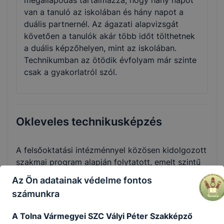
megállapodás tartalmazza, hogy hány napot
van a tanuló az iskolában és hány napot a
duális partnernél. Az ágazati alapvizsgát
követően a tanulók akár több időt tölthetnek
a duális képzőhelyen, mint az iskolában.
Technikumban az ötödik évfolyam már szinte
csak a gyakorlatról szól.
Okleveles technikusképzés
A felsőoktatási intézménnyel közösen kidolgozott
szakmai program alapján folytatott, emelt szintű
szakmai tudást biztosító képzés azoknak a jó
Az Ön adatainak védelme fontos
tanulmányi eredménnyel rendelkező tanulóknak
számunkra
ajánlott, akik tudatosan szeretnék építeni
jövőjüket. A tanulók a képzés megfelelő
A Tolna Vármegyei SZC Vályi Péter Szakképző
tanulmányi eredménnyel történt teljesítését