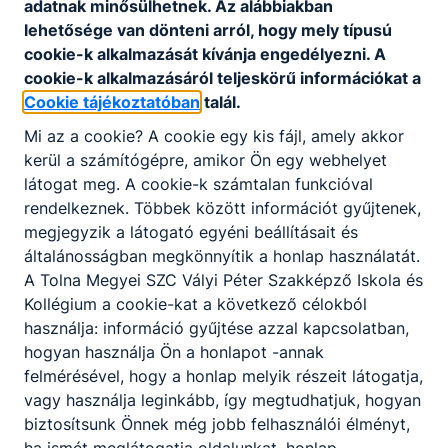
adatnak minősülhetnek. Az alábbiakban
KOMPETENCIAELVÁRÁS
lehetősége van dönteni arról, hogy mely típusú
Kiváló kommunikációs készség, jó
cookie-k alkalmazását kívánja engedélyezni. A
problémamegoldó képesség, állóképesség, nagy
cookie-k alkalmazásáról teljeskörű információkat a
terhelhetőség, jó stressztűrő képesség, empátia,
Cookie tájékoztatóban
talál.
szervezőkészség, együttműködő képesség.
Mi az a cookie? A cookie egy kis fájl, amely akkor
kerül a számítógépre, amikor Ön egy webhelyet
látogat meg. A cookie-k számtalan funkcióval
A SZAKKÉPZETTSÉGGEL RENDELKEZŐ
rendelkeznek. Többek között információt gyűjtenek,
elvégzi az üzemeltetéssel kapcsolatos
megjegyzik a látogató egyéni beállításait és
teendőket;
általánosságban megkönnyítik a honlap használatát.
ﬁgyelemmel kíséri az árukészletet, részt
A Tolna Megyei SZC Vályi Péter Szakképző Iskola és
vesz az áru szakszerű minőségi és
Kollégium a cookie-kat a következő célokból
mennyiségi átvételében, tárolásában és
használja: információ gyűjtése azzal kapcsolatban,
dokumentálásában;
hogyan használja Ön a honlapot -annak
ismerteti a választékot, ételeket ajánl az
felmérésével, hogy a honlap melyik részeit látogatja,
allergének ﬁgyelembevételével, italokat
vagy használja leginkább, így megtudhatjuk, hogyan
ajánl, azokat párosítja a vendég által
biztosítsunk Önnek még jobb felhasználói élményt,
megrendelt ételekhez;
ha ismét meglátogatja oldalunkat, honlap