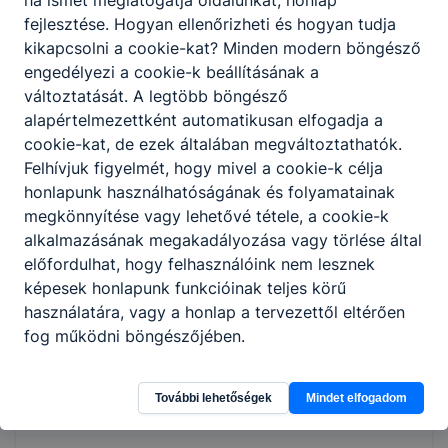
felveszi a rendelést;
fejlesztése. Hogyan ellenőrizheti és hogyan tudja
felszolgál, a különböző felszolgálási
kikapcsolni a cookie-kat? Minden modern böngésző
rendszerek és az egység igényeinek
engedélyezi a cookie-k beállításának a
ﬁgyelembevételével előkészíti a
változtatását. A legtöbb böngésző
felszolgáláshoz szükséges eszközöket,
alapértelmezettként automatikusan elfogadja a
elkészíti az italokat, majd szakszerűen
cookie-kat, de ezek általában megváltoztathatók.
kiviszi az ételeket, italokat a vendégek
Felhívjuk figyelmét, hogy mivel a cookie-k célja
asztalához;
honlapunk használhatóságának és folyamatainak
barista, bartender, sommelier
megkönnyítése vagy lehetővé tétele, a cookie-k
tevékenységet végez;
alkalmazásának megakadályozása vagy törlése által
ﬁgyelemmel kíséri a vendégek kéréseit, a
előfordulhat, hogy felhasználóink nem lesznek
vendégek étkezése során kommunikál,
képesek honlapunk funkcióinak teljes körű
tájékozódik elégedettségükről;
használatára, vagy a honlap a tervezettől eltérően
megszervezi a saját és beosztott
fog működni böngészőjében.
munkatársai munkáját, ellenőrzi azt;
kiállítja a számlát, kezeli a pénztárgépet,
éttermi szoftvert.
További lehetőségek
Mindet elfogadom