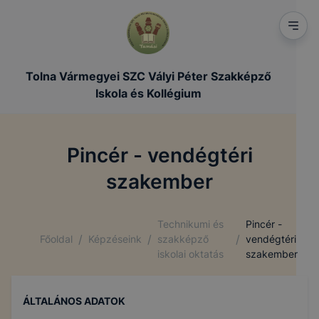
Tolna Vármegyei SZC Vályi Péter Szakképző
Iskola és Kollégium
Pincér - vendégtéri
szakember
Technikumi és
Pincér -
/
/
/
Főoldal
Képzéseink
szakképző
vendégtéri
iskolai oktatás
szakember
ÁLTALÁNOS ADATOK