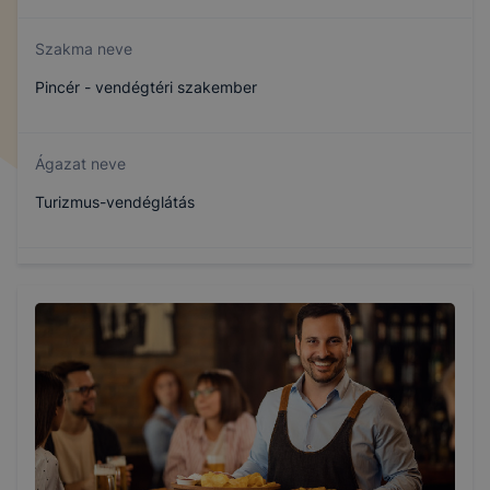
Szakma neve
Pincér - vendégtéri szakember
Ágazat neve
Turizmus-vendéglátás
Szakmajegyzék száma
410132304
Képzés időtartama
3 év