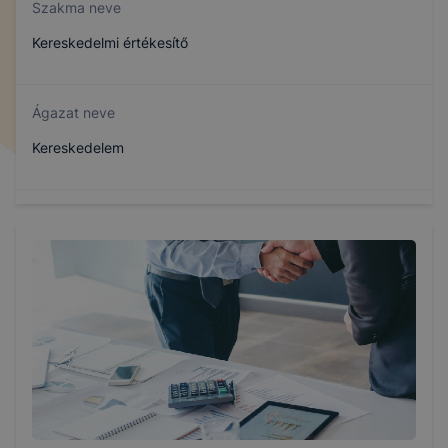
Szakma neve
Kereskedelmi értékesítő
Ágazat neve
Kereskedelem
Szakmajegyzék száma
404161302
Képzés időtartama
3 év
Választható szakmairányok: