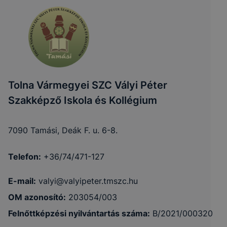
Tolna Vármegyei SZC Vályi Péter
Szakképző Iskola és Kollégium
7090 Tamási, Deák F. u. 6-8.
Telefon:
+36/74/471-127
E-mail:
valyi@valyipeter.tmszc.hu
OM azonosító:
203054/003
Felnőttképzési nyilvántartás száma:
B/2021/000320