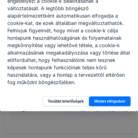
engedélyezi a cookie-k beállításának a
feladatokat;
változtatását. A legtöbb böngésző
kialakítja és fenntartja az üzlet polcképét;
alapértelmezettként automatikusan elfogadja a
kezeli a kereskedelmi egységekben
cookie-kat, de ezek általában megváltoztathatók.
használatos szoftvereket és mobil
Felhívjuk figyelmét, hogy mivel a cookie-k célja
alkalmazásokat;
honlapunk használhatóságának és folyamatainak
elvégzi az online értékesítéshez
megkönnyítése vagy lehetővé tétele, a cookie-k
kapcsolódó szolgáltatásokat;
alkalmazásának megakadályozása vagy törlése által
szakszerűen használja a pénztárgépet;
előfordulhat, hogy felhasználóink nem lesznek
kezeli a vevői panaszokat;
képesek honlapunk funkcióinak teljes körű
kezeli a szakterületének megfelelő
használatára, vagy a honlap a tervezettől eltérően
gépeket, berendezéseket, eszközöket.
fog működni böngészőjében.
További lehetőségek
Mindet elfogadom
Megosztás