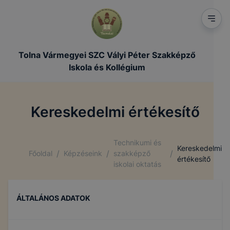
Tolna Vármegyei SZC Vályi Péter Szakképző
Iskola és Kollégium
Kereskedelmi értékesítő
Technikumi és
Kereskedelmi
/
/
/
Főoldal
Képzéseink
szakképző
értékesítő
iskolai oktatás
ÁLTALÁNOS ADATOK