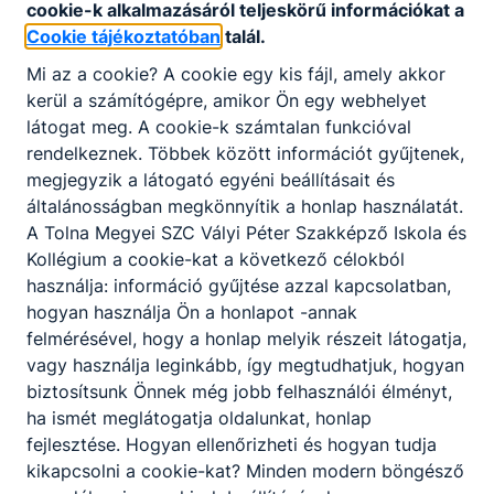
Önállóság, felelősségtudat, kommunikációs
cookie-k alkalmazásáról teljeskörű információkat a
készség, csapatban való együttműködés,
Cookie tájékoztatóban
talál.
precizitás, problémamegoldó képesség, jó
Mi az a cookie? A cookie egy kis fájl, amely akkor
kapcsolatteremtő képesség, empátia, digitális
kerül a számítógépre, amikor Ön egy webhelyet
eszközök készségszintű használata.
látogat meg. A cookie-k számtalan funkcióval
rendelkeznek. Többek között információt gyűjtenek,
megjegyzik a látogató egyéni beállításait és
A SZAKKÉPZETTSÉGGEL RENDELKEZŐ
általánosságban megkönnyítik a honlap használatát.
komplex értékesítői feladatot lát el;
A Tolna Megyei SZC Vályi Péter Szakképző Iskola és
felméri a vásárló igényeit, bemutatja az
Kollégium a cookie-kat a következő célokból
árut és a lehetséges kapcsolódó
használja: információ gyűjtése azzal kapcsolatban,
szolgáltatásokat, szakmai tanácsaival
hogyan használja Ön a honlapot -annak
segíti a vásárlót a döntésében;
felmérésével, hogy a honlap melyik részeit látogatja,
közreműködik az árubeszerzés
vagy használja leginkább, így megtudhatjuk, hogyan
folyamatában, előkészíti a megrendelést
biztosítsunk Önnek még jobb felhasználói élményt,
és megrendeli az árut;
ha ismét meglátogatja oldalunkat, honlap
ellátja az eladásra kerülő áruk átvételével,
fejlesztése. Hogyan ellenőrizheti és hogyan tudja
raktározásával, készletezésével és
kikapcsolni a cookie-kat? Minden modern böngésző
állagmegóvásával kapcsolatos