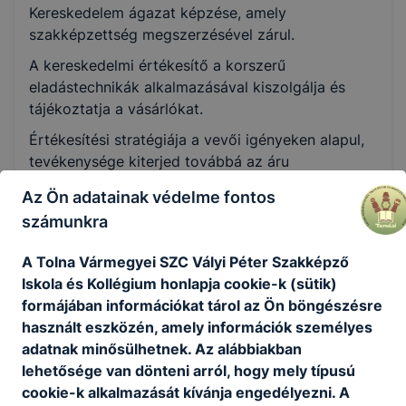
Kereskedelem ágazat képzése, amely
Nem válaszható
szakképzettség megszerzésével zárul.
A kereskedelmi értékesítő a korszerű
KKK/PTT
eladástechnikák alkalmazásával kiszolgálja és
KKK letöltése (pdf)
tájékoztatja a vásárlókat.
PTT letöltése (pdf)
Értékesítési stratégiája a vevői igényeken alapul,
tevékenysége kiterjed továbbá az áru
Okleveles technikusképzés
beszerzésére, átvételére, készlet kezelésére,
Az Ön adatainak védelme fontos
Nem
állagmegóvására és a környezetvédelemre.
számunkra
Ajánlott minden ﬁatal számára, aki szeret
emberekkel foglalkozni, szereti a változatos
A Tolna Vármegyei SZC Vályi Péter Szakképző
kihívásokat, ösztönzi a kereskedelem
Iskola és Kollégium honlapja cookie-k (sütik)
dinamizmusa, fontos számára a hosszú távú
formájában információkat tárol az Ön böngészésre
karrierlehetőség.
használt eszközén, amely információk személyes
adatnak minősülhetnek. Az alábbiakban
lehetősége van dönteni arról, hogy mely típusú
KOMPETENCIAELVÁRÁS
cookie-k alkalmazását kívánja engedélyezni. A