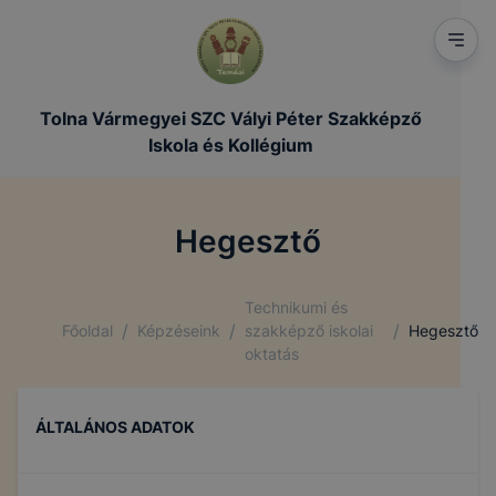
Tolna Vármegyei SZC Vályi Péter Szakképző
Iskola és Kollégium
Hegesztő
Technikumi és
/
/
/
Főoldal
Képzéseink
szakképző iskolai
Hegesztő
oktatás
ÁLTALÁNOS ADATOK