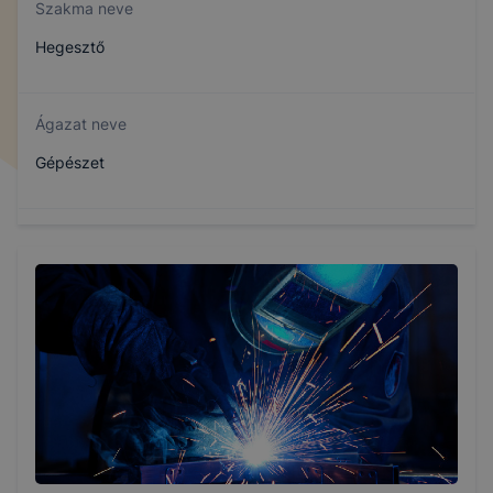
Szakma neve
Hegesztő
Ágazat neve
Gépészet
Szakmajegyzék száma
407151008
Képzés időtartama
3 év
Választható szakmairányok: