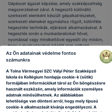
Gépészet ágazat képzése, amely szakképzettség
Nem válaszható
megszerzésével zárul. A hegesztő különálló
szerkezeti elemként készült gépalkatrészeket,
KKK/PTT
szerkezeti elemeket egymáshoz rögzít, különféle
KKK letöltése (pdf)
hegesztési technikák, eljárások alkalmazásával. A
PTT letöltése (pdf)
hegesztés során a munkadarabokat hővel,
nyomással vagy mindkettővel egyesíti oly módon,
hogy a munkadarabok között nem oldható
Okleveles technikusképzés
kapcsolat jön létre.
Az Ön adatainak védelme fontos
Nem
számunkra
Pontos, önálló, szabálykövető magatartással
tanulmányozza és értelmezi a munka tárgyára,
A Tolna Vármegyei SZC Vályi Péter Szakképző
céljára és a technológiára vonatkozó
Iskola és Kollégium honlapja cookie-k (sütik)
dokumentumokat. Ismeri és biztonsággal
formájában információkat tárol az Ön böngészésre
használja a kézi és kisgépes fémalakító
használt eszközén, amely információk személyes
műveletekhez használatos gépeket,
adatnak minősülhetnek. Az alábbiakban
szerszámokat, mérőeszközöket,
lehetősége van dönteni arról, hogy mely típusú
védőfelszereléseket.
cookie-k alkalmazását kívánja engedélyezni. A
Ajánlott minden ﬁatal számára, akit érdekel a