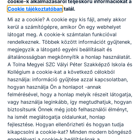
cookie-k alkalmazásáról teljeskörű információkat a
kisebb-nagyobb acélszerkezetek, csőhálózatok,
Cookie tájékoztatóban
talál.
gépelemek, tartályok hegesztése, aki szeret
Mi az a cookie? A cookie egy kis fájl, amely akkor
alkotni, szerszámokat használni.
kerül a számítógépre, amikor Ön egy webhelyet
látogat meg. A cookie-k számtalan funkcióval
rendelkeznek. Többek között információt gyűjtenek,
KOMPETENCIAELVÁRÁS
megjegyzik a látogató egyéni beállításait és
Kézügyesség, önállóság, felelősségtudat,
általánosságban megkönnyítik a honlap használatát.
csapatban való együttműködés, precizitás,
A Tolna Megyei SZC Vályi Péter Szakképző Iskola és
problémamegoldó képesség.
Kollégium a cookie-kat a következő célokból
használja: információ gyűjtése azzal kapcsolatban,
hogyan használja Ön a honlapot -annak
A SZAKKÉPZETTSÉGGEL RENDELKEZŐ
felmérésével, hogy a honlap melyik részeit látogatja,
műszaki rajzokat, szerelési terveket olvas
vagy használja leginkább, így megtudhatjuk, hogyan
és értelmezi a kapcsolódó utasításokat,
biztosítsunk Önnek még jobb felhasználói élményt,
szabályozásokat;
ha ismét meglátogatja oldalunkat, honlap
beüzemeli a munkavégzéshez szükséges
fejlesztése. Hogyan ellenőrizheti és hogyan tudja
gépeket, ellenőrzi a gépeken a
kikapcsolni a cookie-kat? Minden modern böngésző
tanúsítványok érvényességét;
engedélyezi a cookie-k beállításának a