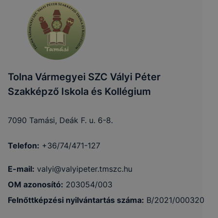
Tolna Vármegyei SZC Vályi Péter
Szakképző Iskola és Kollégium
7090 Tamási, Deák F. u. 6-8.
Telefon:
+36/74/471-127
E-mail:
valyi@valyipeter.tmszc.hu
OM azonosító:
203054/003
Felnőttképzési nyilvántartás száma:
B/2021/000320