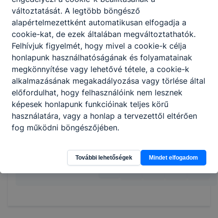
előkészíti a munkadarabokat, elvégzi a
változtatását. A legtöbb böngésző
szükséges vágásokat, darabolásokat,
alapértelmezettként automatikusan elfogadja a
illetve a hegesztést;
cookie-kat, de ezek általában megváltoztathatók.
önellenőrzést végez a munka megkezdése
Felhívjuk figyelmét, hogy mivel a cookie-k célja
előtt és közben;
honlapunk használhatóságának és folyamatainak
művelet befejezése után a rendelkezésre
megkönnyítése vagy lehetővé tétele, a cookie-k
álló diagnosztikai eljárásokkal ellenőrzi az
alkalmazásának megakadályozása vagy törlése által
elvégzett munka minőségét, a varrat hibáit
előfordulhat, hogy felhasználóink nem lesznek
javítja;
képesek honlapunk funkcióinak teljes körű
betartja és betartatja a munkabiztonsági
használatára, vagy a honlap a tervezettől eltérően
és környezetvédelmi előírásokat.
fog működni böngészőjében.
További lehetőségek
Mindet elfogadom
Megosztás