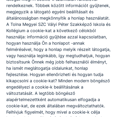
rendelkeznek. Többek között információt gyűjtenek,
megjegyzik a látogató egyéni beállításait és
KOMPETENCIAELVÁRÁS
általánosságban megkönnyítik a honlap használatát.
Ügyes mozgás, állóképesség, jó ﬁzikum, jó
A Tolna Megyei SZC Vályi Péter Szakképző Iskola és
szemmérték és térlátás, kézügyesség,
Kollégium a cookie-kat a következő célokból
csapatmunka. Hajlam az új innovatív technológiák
használja: információ gyűjtése azzal kapcsolatban,
megismerésére és elsajátítására.
hogyan használja Ön a honlapot -annak
felmérésével, hogy a honlap melyik részeit látogatja,
vagy használja leginkább, így megtudhatjuk, hogyan
A SZAKKÉPZETTSÉGGEL RENDELKEZŐ
biztosítsunk Önnek még jobb felhasználói élményt,
magabiztosan értelmezi a műszaki
ha ismét meglátogatja oldalunkat, honlap
terveket;
fejlesztése. Hogyan ellenőrizheti és hogyan tudja
a kivitelezés során szükséges eszközöket
kikapcsolni a cookie-kat? Minden modern böngésző
készség szinten képes működtetni;
engedélyezi a cookie-k beállításának a
az alkalmazott anyagok jellemzőit és a
változtatását. A legtöbb böngésző
hozzájuk tartozó technológiai utasításokat
alapértelmezettként automatikusan elfogadja a
ismeri és betartja;
cookie-kat, de ezek általában megváltoztathatók.
a kivitelezés során a kőműves brigád többi
Felhívjuk figyelmét, hogy mivel a cookie-k célja