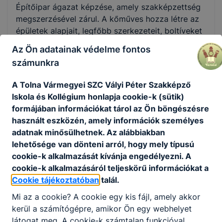
Építőipar ágazat képzése, amely szakképzettség
Nem válaszható
megszerzésével zárul. A kőműves hozza létre az
épületek alapjait, legfőbb szerkezeteit, boltíveket
KKK/PTT
és boltozatokat, lépcsőket épít, valamint elvégzi a
Az Ön adatainak védelme fontos
KKK letöltése (pdf)
külső és belső vakolást. Keze nyomán lesz a
számunkra
PTT letöltése (pdf)
tervből valóságos szerkezet. Ezt követően
előkészíti az épület befejezéséhez szükséges
A Tolna Vármegyei SZC Vályi Péter Szakképző
egyéb építőipari burkolási, szerelési, asztalos és
Okleveles technikusképzés
Iskola és Kollégium honlapja cookie-k (sütik)
festési munkálatokat.
formájában információkat tárol az Ön böngészésre
Nem
Ajánlott minden ﬁatal számára, aki vágyat érez
használt eszközén, amely információk személyes
arra, hogy maradandót alkosson, és ezért akár
adatnak minősülhetnek. Az alábbiakban
hajlandó fáradságos munkát végezni. Ajánljuk
lehetősége van dönteni arról, hogy mely típusú
azoknak a ﬁataloknak, akik ezzel a munkával
cookie-k alkalmazását kívánja engedélyezni. A
stabil megélhetést szeretnének biztosítani
cookie-k alkalmazásáról teljeskörű információkat a
maguknak. Az építőipar és a kőműves szakma
Cookie tájékoztatóban
talál.
versenyképes lehetőség, hiszen építkezők és
Mi az a cookie? A cookie egy kis fájl, amely akkor
építkezések mindig is voltak és lesznek,
kerül a számítógépre, amikor Ön egy webhelyet
kőművesekre mindig szükség lesz.
látogat meg. A cookie-k számtalan funkcióval