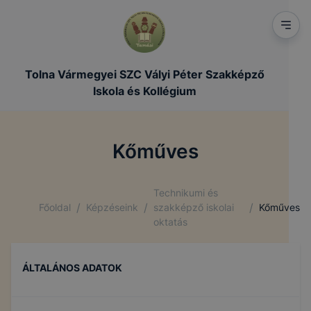
Tolna Vármegyei SZC Vályi Péter Szakképző
Iskola és Kollégium
Kőműves
Technikumi és
/
/
/
Főoldal
Képzéseink
szakképző iskolai
Kőműves
oktatás
ÁLTALÁNOS ADATOK