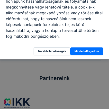
tagjával együtt dolgozik, ugyanakkor
honlapunk használhatóságának és folyamatainak
képes az önálló munkavégzésre is.
megkönnyítése vagy lehetővé tétele, a cookie-k
alkalmazásának megakadályozása vagy törlése által
előfordulhat, hogy felhasználóink nem lesznek
képesek honlapunk funkcióinak teljes körű
Megosztás
használatára, vagy a honlap a tervezettől eltérően
fog működni böngészőjében.
További lehetőségek
Mindet elfogadom
Partnereink