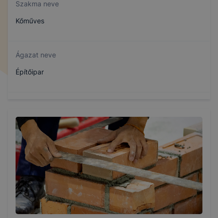
Szakma neve
Kőműves
Ágazat neve
Építőipar
Szakmajegyzék száma
407320608
Képzés időtartama
3 év
Választható szakmairányok: